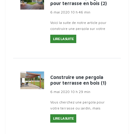
pour terrasse en bois (2)
6 mai 2020 10 h 46 min
Voici la suite de notre article pour
construire une pergola sur votre
terrasse en bois !4º.- Protéger et
LIRE LA SUITE
donner de la couleur au
boisEnsuite, le bois sera protégé et
coloré
Construire une pergola
pour terrasse en bois (1)
6 mai 2020 10 h 29 min
Vous cherchez une pergola pour
votre terrasse ou jardin, mais
n'atteignez pas le budget ? Ce
LIRE LA SUITE
tutoriel vous montrera étape par
étape comment construire une
pergola pour votre terrasse en boi