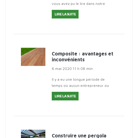
vous avez pu le lire dans notre
article, le composite est de plus en
LIRE LA SUITE
plus
Composite : avantages et
inconvénients
6 mai 2020 11 h 08 min
Il y a eu une longue période de
temps où aucun entrepreneur ou
détaillant ne recommanderait une
LIRE LA SUITE
terrasse en composite sur du
Construire une pergola