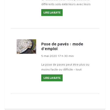
différents sols extérieurs avec leurs
caractéristiques principales. Grâce
LIRE LA SUITE
à cela, vous pourrez
Pose de pavés : mode
d'emploi
5 mai 2020 17 h 30 min
La pose de pavés peut être plus ou
moins facile ou difficile - tout
dépend du modèle de pose tel que
LIRE LA SUITE
chevrons, bandage romain ou
classique.En fonction de cela, vous
devrez peut-être couper pl