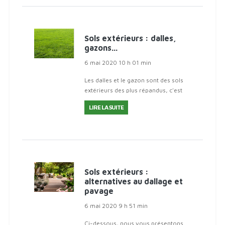
Sols extérieurs : dalles,
gazons...
6 mai 2020 10 h 01 min
Les dalles et le gazon sont des sols
extérieurs des plus répandus, c'est
pourquoi nous allons ci-dessous
LIRE LA SUITE
vous en parler. Si vous souhaitez
en faire poser, cet article vous
aidera. Cela dit, si vous
Sols extérieurs :
alternatives au dallage et
pavage
6 mai 2020 9 h 51 min
Ci-dessous, nous vous présentons