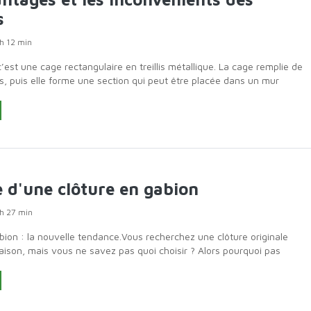
s
h 12 min
’est une cage rectangulaire en treillis métallique. La cage remplie de
s, puis elle forme une section qui peut être placée dans un mur
 dizaines de gab
 d'une clôture en gabion
h 27 min
ion : la nouvelle tendance.Vous recherchez une clôture originale
ison, mais vous ne savez pas quoi choisir ? Alors pourquoi pas
e clôture en gabio