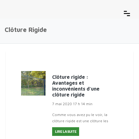
Clôture Rigide
Clôture rigide :
Avantages et
inconvénients d'une
clôture rigide
7 mai 2020 17 h 14 min
Comme vous avez pu le voir, la
clôture rigide est une clôture les
plus utilisées dans la délimitation
LIRE LA SUITE
des jardins. Ces clôtures sont alors