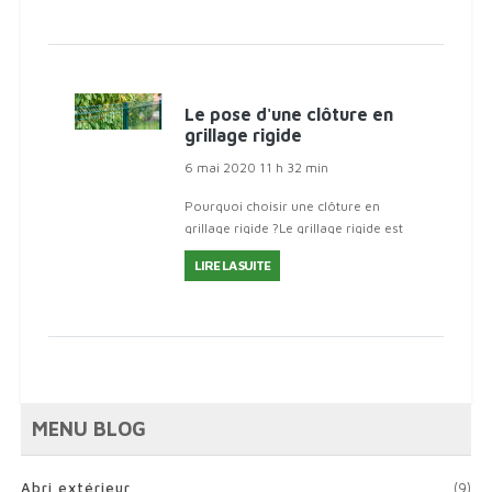
composées de panneaux de
grillage soudé qui sont insta
Le pose d'une clôture en
grillage rigide
6 mai 2020 11 h 32 min
Pourquoi choisir une clôture en
grillage rigide ?Le grillage rigide est
sans aucun doute le modèle le plus
LIRE LA SUITE
adopté pour clôturer le jardin dans
le domaine résidentiel. Il se
compose de
MENU BLOG
Abri extérieur
(9)