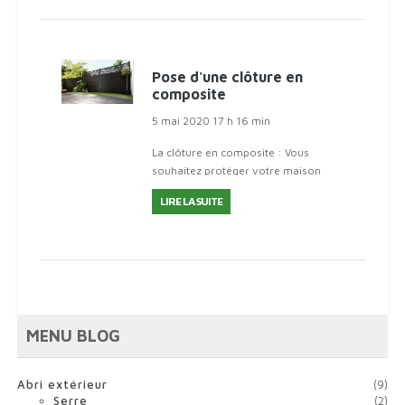
Pose d'une clôture en
composite
5 mai 2020 17 h 16 min
La clôture en composite : Vous
souhaitez protéger votre maison
mais tout en ajoutant une touche
LIRE LA SUITE
de modernité à votre extérieur. La
clôture en composite est faite po
MENU BLOG
Abri extérieur
(9)
Serre
(2)