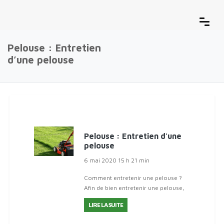
Pelouse : Entretien
d’une pelouse
Pelouse : Entretien d'une
pelouse
6 mai 2020 15 h 21 min
Comment entretenir une pelouse ?
Afin de bien entretenir une pelouse,
il y a quelques soins à apporter :
LIRE LA SUITE
Scarifier le sol : Cela permet
d'enlever la mousse qui étouffe les